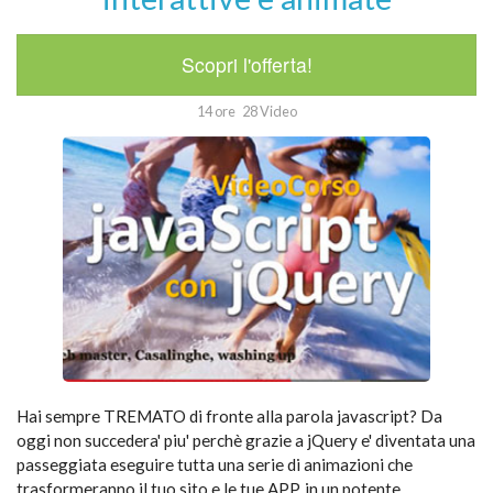
Scopri l'offerta!
14 ore
28 Video
Hai sempre TREMATO di fronte alla parola javascript? Da
oggi non succedera' piu' perchè grazie a jQuery e' diventata una
passeggiata eseguire tutta una serie di animazioni che
trasformeranno il tuo sito e le tue APP, in un potente