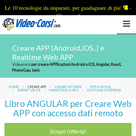
Le 10 tecnologie da imparare, per guadagnare di piu'
-
Clicca qui
!
Creare APP (Android,iOS..) e
Realtime Web APP
Videocorsi
per creare APPlicazioni Android e iOS, Angular, React,
PhoneGap, Ionic
HOME
CREARE APP
CREARE SITI WEB
PHP & MYSQL
ASP.NET VB/C#
MARKETING & SEO
GESTIONE D'IMPRESA
Libro ANGULAR per Creare Web
APP con accesso dati remoto
Scopri l'offerta!