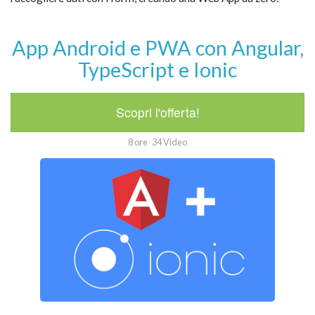
App Android e PWA con Angular,
TypeScript e Ionic
Scopri l'offerta!
8 ore
34 Video