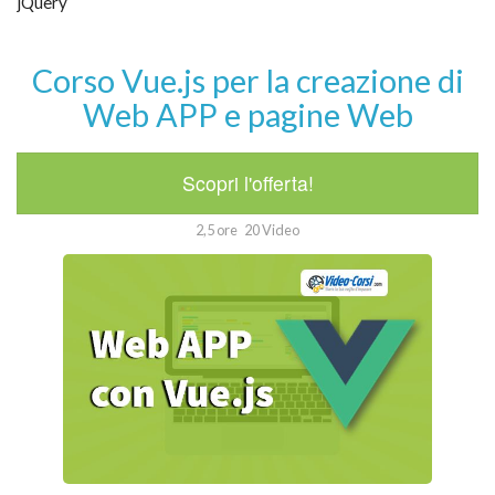
jQuery
Corso Vue.js per la creazione di
Web APP e pagine Web
Scopri l'offerta!
2,5 ore
20 Video