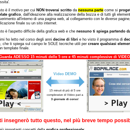
sita'.
to è il motivo per cui
NON troverai scritto
da
nessuna parte
come si
proget
late grafico
, dall'ideazione alla realizzazione della bozza e di tutti gli elementi
nserimento all'interno di una pagina web, al collegamento con le diverse pagine,
icazione finale su un sito internet.
o è l'aspetto difficile della grafica web e che
nessuno ti spiega partendo d
imi ho letto nel corso degli anni
decine di libri
e ho visto il programma di
dec
, che ti spiega sul campo le SOLE tecniche utili per
creare qualsiasi elemen
un template finale.
Guarda ADESSO 15 minuti delle 5 ore e 45 minuti complessive di VIDEO
Video DEMO
15 minuti di più di 5 ore
complessive di Video pari a
3 giornate di corso
!
 ti insegnerò tutto questo, nel più breve tempo possib
più importanti concetti della
grafica professionale
: