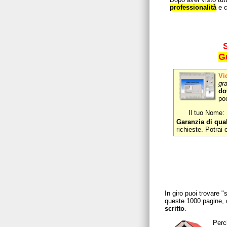
professionalità
e c
G
Vi
gra
do
poc
Il tuo Nome:
Garanzia di qual
richieste. Potrai 
In giro puoi trovare "
queste 1000 pagine, 
scritto
.
Perc