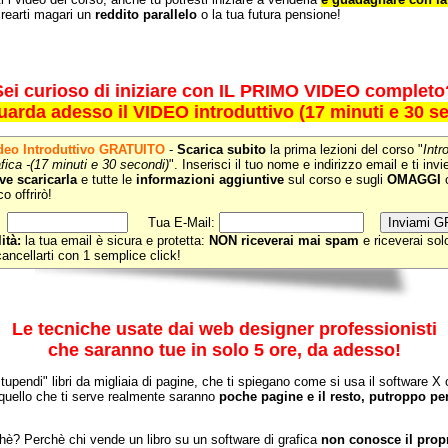
rearti magari un
reddito parallelo
o la tua futura pensione!
Sei curioso di iniziare con IL PRIMO VIDEO completo
uarda adesso il VIDEO introduttivo (17 minuti e 30 se
deo
Introduttivo GRATUITO
-
Scarica subito
la prima lezioni del corso "
Intr
fica -(17 minuti e 30 secondi)
". Inserisci il tuo nome e indirizzo email e ti invi
ve scaricarla
e tutte le
informazioni aggiuntive
sul corso e sugli
OMAGGI
c
o offrirò!
Tua E-Mail:
ità:
la tua email è sicura e protetta:
NON riceverai mai spam
e riceverai sol
cancellarti con 1 semplice click!
Le tecniche usate dai web designer professionisti
che saranno tue in solo 5 ore, da adesso!
stupendi" libri da migliaia di pagine, che ti spiegano come si usa il software X 
quello che ti serve realmente saranno
poche pagine e il resto, putroppo pe
hè? Perchè chi vende un libro su un software di grafica
non conosce il propr