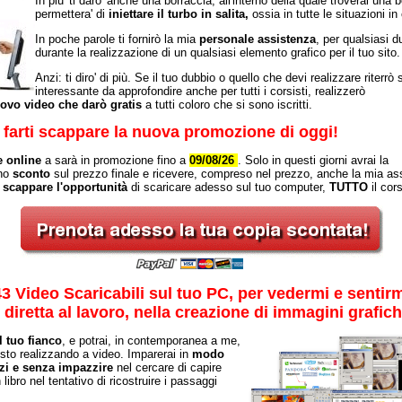
In piu' ti daro' anche una borraccia, all'interno della quale troverai una
permettera' di
iniettare il turbo in salita,
ossia in tutte le situazioni in
In poche parole ti fornirò la mia
personale assistenza
, per qualsiasi 
durante la realizzazione di un qualsiasi elemento grafico per il tuo
sito.
Anzi: ti diro' di più. Se il tuo dubbio o quello che devi realizzare riterrò 
interessante da approfondire anche per tutti i corsisti, realizzerò
ovo video che darò gratis
a tutti coloro che si sono iscritti.
farti scappare la nuova promozione di oggi!
e online
a sarà in promozione fino a
09/08/26
. Solo in questi giorni avrai la
uno
sconto
sul prezzo finale e ricevere, compreso nel prezzo, anche la mia as
i scappare l'opportunità
di scaricare adesso sul tuo computer,
TUTTO
il cor
3 Video Scaricabili sul tuo PC, per vedermi e sentir
n diretta al lavoro, nella creazione di immagini grafich
l tuo fianco
, e potrai, in contemporanea a me,
 sto realizzando a video. Imparerai in
modo
zi e senza impazzire
nel cercare di capire
 libro nel tentativo di ricostruire i passaggi