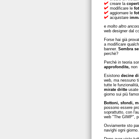
creare la
copert
modificare le
fot
aggiornare le
fot
acquistare
immag
e
molto altro ancor
web designer dal c
Forse hai già prova
a modificare qualch
banner.
Sembra se
perchè?
Perchè in teoria so
approfondite,
non s
Esistono
decine di
web, ma nessuno t
tutte le funzionalità
mirate dritte
usate
giorno sui più famos
Bottoni, sfondi, m
possono essere pro
soprattutto, con l'au
web "The GIMP", pa
Ovviamente sto par
navighi ogni giorno.
Dopo aver visto tutt