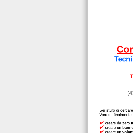
Cor
Tecni
T
(
4
Sei stufo di cercare
Vorresti finalmente 
creare da zero
t
creare un
banne
creare un
volan