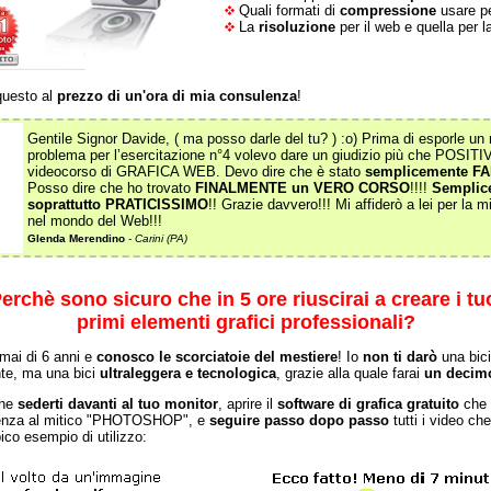
Quali formati di
compressione
usare pe
La
risoluzione
per il web e quella per 
 questo al
prezzo di un'ora di mia consulenza
!
Gentile Signor Davide, ( ma posso darle del tu? ) :o) Prima di esporle un
problema per l’esercitazione n°4 volevo dare un giudizio più che POSITI
videocorso di GRAFICA WEB. Devo dire che è stato
semplicemente F
Posso dire che ho trovato
FINALMENTE un VERO CORSO
!!!!
Semplice
soprattutto PRATICISSIMO
!! Grazie davvero!!! Mi affiderò a lei per la 
nel mondo del Web!!!
Glenda Merendino
- Carini (PA)
erchè sono sicuro che in 5 ore riuscirai a creare i tu
primi elementi grafici professionali?
mai di 6 anni e
conosco le scorciatoie del mestiere
! Io
non ti darò
una bici
te, ma una bici
ultraleggera e tecnologica
, grazie alla quale farai
un decimo
che
sederti davanti al tuo monitor
, aprire il
software di grafica gratuito
che t
tenza al mitico "PHOTOSHOP", e
seguire passo dopo passo
tutti i video che
pico esempio di utilizzo: