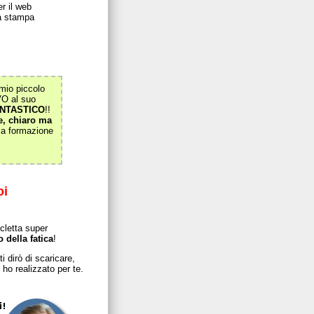
r il web
la stampa
 mio piccolo
VO al suo
ANTASTICO
!!
, chiaro ma
mia formazione
oi
cletta super
 della fatica
!
i dirò di scaricare,
 ho realizzato per te.