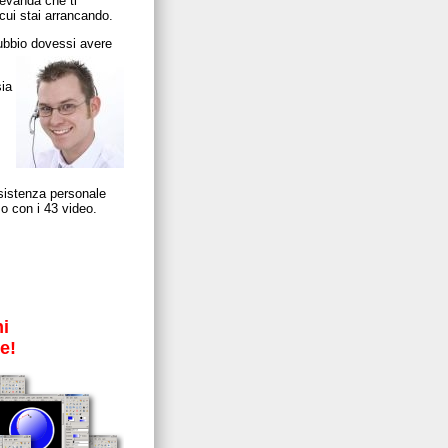
 bevanda che ti
 cui stai arrancando.
dubbio dovessi avere
sia
sistenza personale
so con i 43 video.
mi
e!