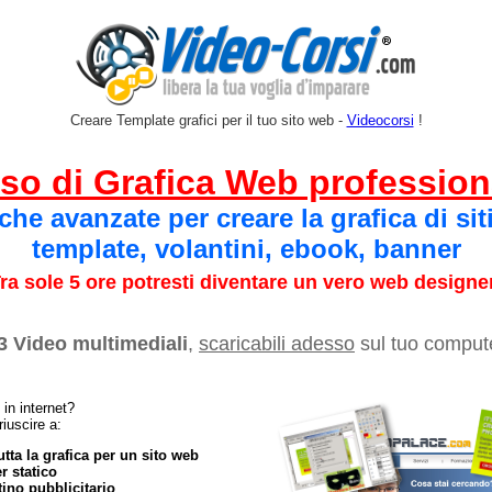
Creare Template grafici per il tuo sito web -
Videocorsi
!
so di Grafica Web profession
che avanzate per creare la grafica di sit
template, volantini, ebook, banner
ra sole 5 ore potresti diventare un vero web designe
3 Video multimediali
,
scaricabili adesso
sul tuo comput
 in internet?
riuscire a:
utta la grafica per un sito web
r statico
tino pubblicitario