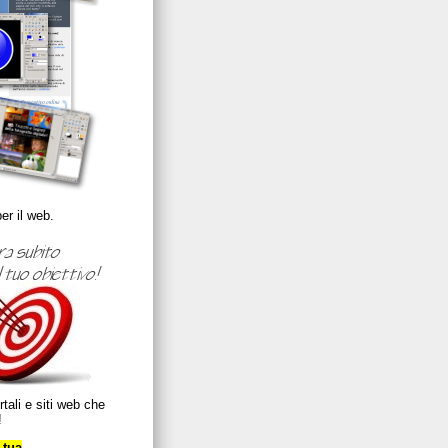
er il web.
rtali e siti web che
!
 tua