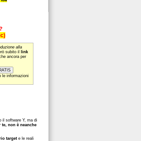
?
c)
oduzione alla
erò subito il
link
he ancora per
o le informazioni
o il software Y, ma di
r te, non è neanche
io target
e le reali