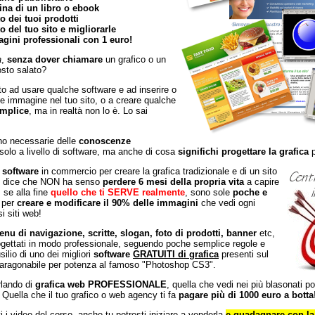
ina di un libro o ebook
o dei tuoi prodotti
o del tuo sito e migliorarle
ini professionali con 1 euro!
a
,
senza dover chiamare
un grafico o un
osto salato?
to ad usare qualche software e ad inserire o
e immagine nel tuo sito, o a creare qualche
mplice
, ma in realtà non lo è. Lo sai
no necessarie delle
conoscenze
olo a livello di software, ma anche di cosa
significhi progettare la grafica
p
 software
in commercio per creare la grafica tradizionale e di un sito
i dice che NON ha senso
perdere 6 mesi della propria vita
a capire
, se alla fine
quello che ti SERVE realmente
, sono sole
poche e
 per
creare e modificare il 90% delle immagini
che vedi ogni
i siti web!
enu di navigazione, scritte, slogan, foto di prodotti, banner
etc,
gettati in modo professionale, seguendo poche semplice regole e
silio di uno dei migliori
software
GRATUITI di grafica
presenti sul
ragonabile per potenza al famoso "Photoshop CS3".
lando di
grafica web PROFESSIONALE
, quella che vedi nei più blasonati po
 Quella che il tuo grafico o web agency ti fa
pagare più di 1000 euro a botta
i i video del corso, anche tu potresti iniziare a venderla
e guadagnare con la