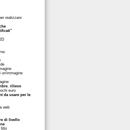
per realizzare:
iche
ificati"
 2D
ome:
o
ide
magine
di un'immagine
agine
mbre
,
rilievo
ochi euro
nt da usare per le
ca web
 di livello
one
iltri