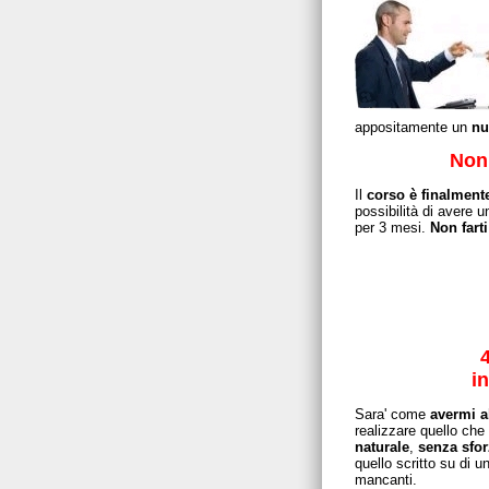
appositamente un
nu
Non 
Il
corso è finalment
possibilità di avere 
per 3 mesi.
Non fart
4
i
Sara' come
avermi a
realizzare quello che
naturale
,
senza sfor
quello scritto su di un
mancanti.