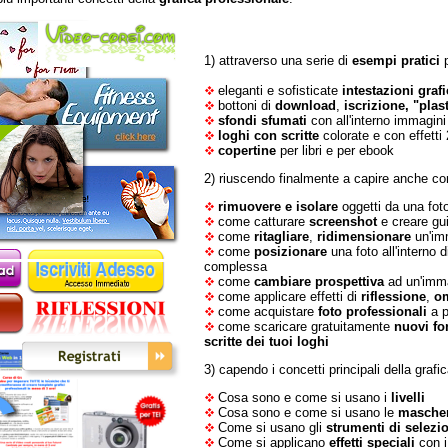
1) attraverso una serie di
esempi pratici
eleganti e sofisticate
intestazioni graf
bottoni di
download
,
iscrizione
, "plast
sfondi sfumati
con all'interno immagini
loghi con scritte
colorate e con effetti
copertine
per libri e per ebook
2) riuscendo finalmente a capire anche c
rimuovere e isolare
oggetti da una fot
come catturare
screenshot
e creare gu
come
ritagliare
,
ridimensionare
un'im
come
posizionare
una foto all'interno 
complessa
come
cambiare prospettiva
ad un'imm
come applicare effetti di
riflessione
,
o
come acquistare
foto professionali
a p
come scaricare gratuitamente
nuovi fo
scritte dei tuoi loghi
3) capendo i concetti principali della grafi
Cosa sono e come si usano i
livelli
Cosa sono e come si usano le
maschere
Come si usano gli
strumenti di selezi
Come si applicano
effetti speciali
con i f