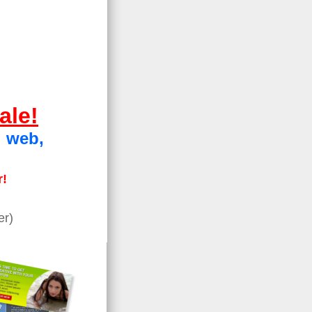
ale!
i web,
r!
er)